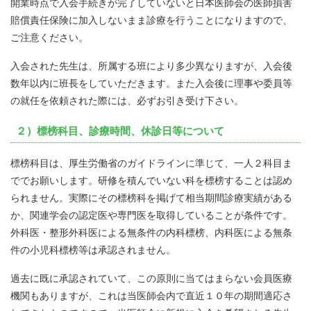
開業時点で入会手続きが完了していないと日本医師会の医師損害
賠償責任保険に加入しないまま診療を行うことになりますので、
ご注意ください。
入会された先生は、所属する班により多少異なりますが、入会後
数年以内に班長をしていただきます。また入会後に理事や委員等
の就任を依頼された際には、必ずお引き受け下さい。
２）標榜科目、診療時間、休診日等について
標榜科目は、厚生労働省のガイドラインに準じて、一人２科目ま
ででお願いします。研修を積んでいない科を標榜することは認め
られません。実際にその標榜科を掲げて相当期間診療実績がある
か、関連学会の認定医や専門医を取得していることが条件です。
外科医・整形外科医による無条件の内科標榜、内科医による無条
件の小児科標榜等は承認されません。
過去に既に承認されていて、この原則に当てはまらない会員医療
機関もありますが、これは当医師会内で直近１０年の期間適応さ