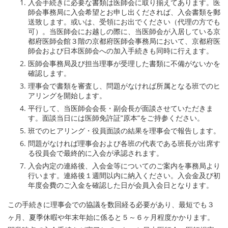
入会手続きに必要な書類は医師会に取り揃えてあります。医
師会事務局に入会希望とお申し出くだされば、入会書類を郵
送致します。或いは、受領にお出でください（代理の方でも
可）。当医師会にお越しの際に、当医師会が入居している京
都府医師会館３階の京都府医師会事務局において、京都府医
師会および日本医師会への加入手続きも同時に行えます。
医師会事務局及び担当理事が受理した書類に不備がないかを
確認します。
理事会で書類を審査し、問題がなければ所属となる班でのヒ
アリングを開始します。
平行して、当医師会会長・副会長が面談させていただきま
す。面談当日には医師免許証”原本”をご持参ください。
班でのヒアリング・役員面談の結果を理事会で報告します。
問題がなければ理事会および各班の代表である班長が出席す
る役員会で最終的に入会が承認されます。
入会内定の連絡後、入会金等についてのご案内を事務局より
行います。連絡後１週間以内に納入ください。入会金及び初
年度会費のご入金を確認した日が会員入会日となります。
この手続きに理事会での協議を数回経る必要があり、最短でも３
ヶ月、夏季休暇や年末年始に係ると５～６ヶ月程度かかります。